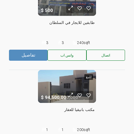
500
طابقين للايجار في السلطان
3
3
240
sqft
تفاصيل
اتصال
واتس اب
للبيع
94,500,000,000
مكتب بانيقيا للعقار
1
1
200
sqft