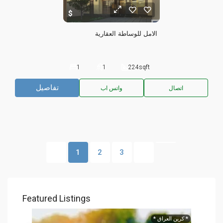
الامل للوساطة العقارية
1
1
224
sqft
تفاصيل
اتصال
واتس اب
1
2
3
Featured Listings
* كرين العراق *
حجز 