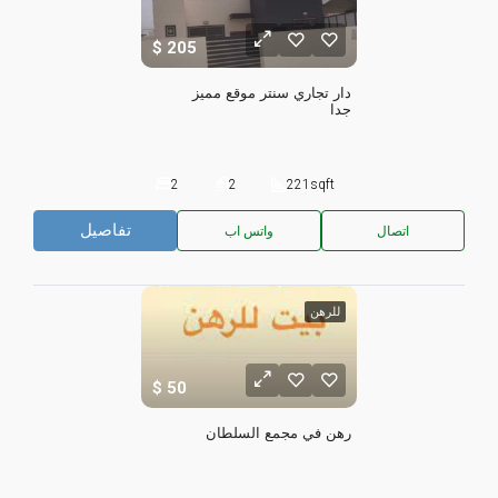
205
دار تجاري سنتر موقع مميز 
جدا
2
2
221
sqft
تفاصيل
اتصال
واتس اب
للرهن
50
رهن في مجمع السلطان