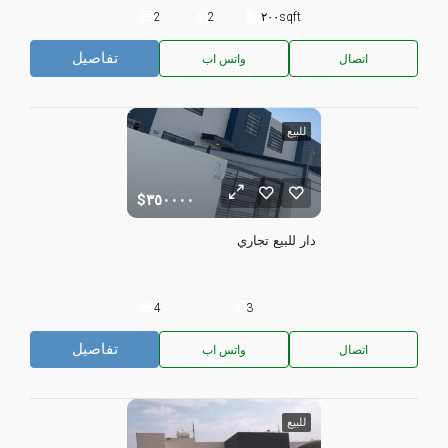
2
2
٢٠٠
sqft
تفاصيل
اتصال
واتس اب
للبيع
٣٥٠٠٠٠
دار للبيع تجاري
4
3
تفاصيل
اتصال
واتس اب
للبيع