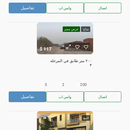
تفاصيل
اتصال
واتس اب
مباع
عرض مميز
117
٢٠٠ متر طابق في المرحله 
٣
3
2
200
تفاصيل
اتصال
واتس اب
للبيع