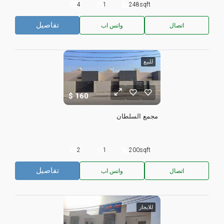
4
1
248
sqft
تفاصيل
اتصال
واتس اب
للبيع
160
مجمع السلطان
2
1
200
sqft
تفاصيل
اتصال
واتس اب
للايجار