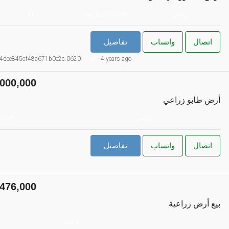
1
62500
اراضي
sqft
اتصال
واتساب
تفاصيل
4dee845cf48a671b0e2c.0620
4 years ago
000,000
أرض طابو زراعي
0
اراضي
sqft
اتصال
واتساب
تفاصيل
476,000
بيع أرض زراعية
اراضي