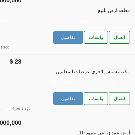
000,000
قطعه ارض للبيع
0
اراضي
sqft
اتصال
واتساب
تفاصيل
rs ago
28
مكتب شمس الغري عرصات المعلمين
1
200
اراضي, سكني
sqft
اتصال
واتساب
تفاصيل
4 years ago
م
000,000
أرض عقد زراعي عمود 110