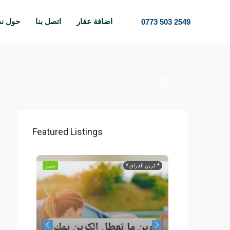
اضافة عقار
اتصل بنا
حول ن
0773 503 2549
Featured Listings
مميز
* كرين العراق *
مميز
حجز وحده