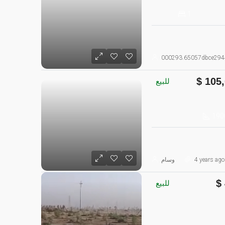
1
000293.65057dbce294
105,
للبيع
190
4 years ago
وسام
للبيع