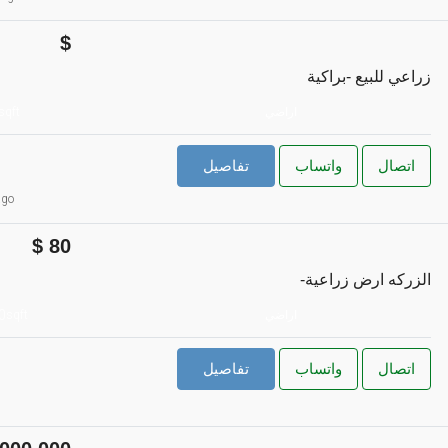
زراعي للبيع -براكية
اراضي
sqft
اتصال
واتساب
تفاصيل
ago
80
-الزركه ارض زراعية
0
اراضي
sqft
اتصال
واتساب
تفاصيل