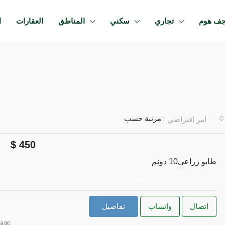
جف هوم
تجاري
سكني
المناطق
العقارات
ا
مرتبة حسب :
امر افتراضي
450
طابو زراعي10 دونم
 سكنيه
مميز
اراضي
sqft
اتصال
واتساب
تفاصيل
 ago