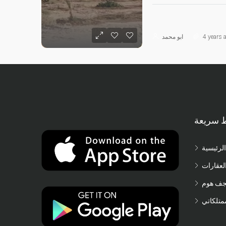
4 years 
ابو محمد
ط سريعة
الرئيسية
لعقارات
جف هوم
متلكاتي