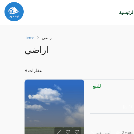
لرئيسية
اراضي
Home
اراضي
8 عقارات
للبيع
10
3 years
أمير رحيم