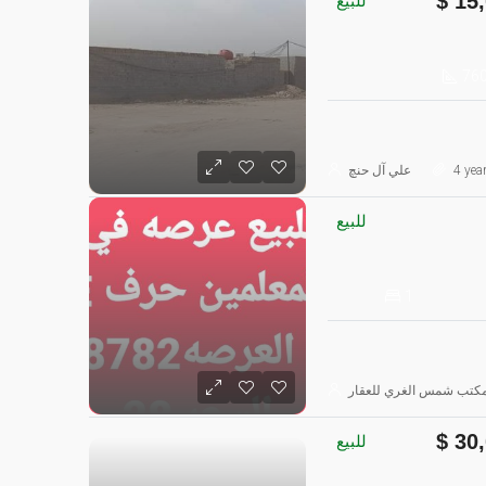
15,
للبيع
76
4 yea
علي آل حنچ
للبيع
1
كتب شمس الغري للعقار
30,
للبيع