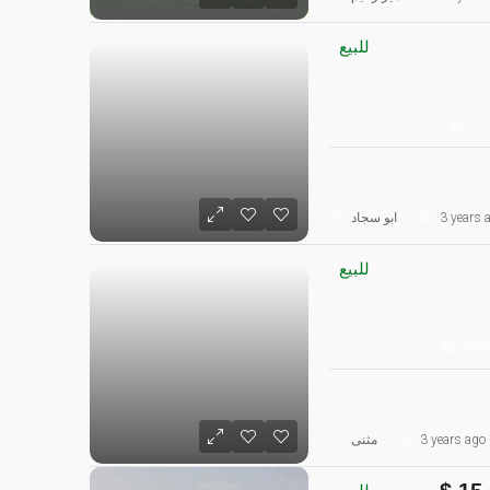
للبيع
13
3 years 
ابو سجاد
للبيع
700
3 years ago
مثنى