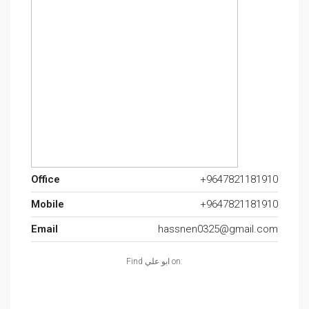
Office
+9647821181910
Mobile
+9647821181910
Email
hassnen0325@gmail.com
Find ابو علي on: