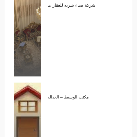
شركة ضياء شربه للعقارات
1,300,000,000
مكتب الوسيط – العداله
430,000,000