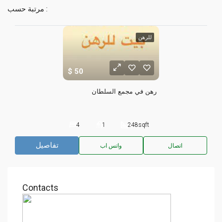
مرتبة حسب :
للرهن
50
رهن في مجمع السلطان
4
1
248
sqft
تفاصيل
اتصال
واتس اب
Contacts