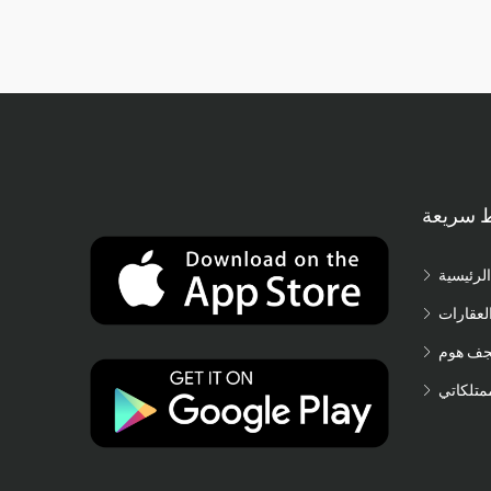
ط سريعة
الرئيسية
لعقارات
جف هوم
متلكاتي