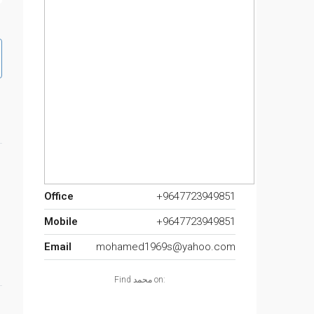
Office
+9647723949851
Mobile
+9647723949851
Email
mohamed1969s@yahoo.com
Find محمد on: