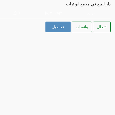
دار للبيع في مجمع ابو تراب
3
٢٠٠
تجاري
sqft
اتصال
واتساب
تفاصيل