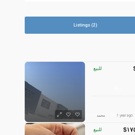
Listings (2)
للبيع
4
1 year ago
محمد
١٧
للبيع