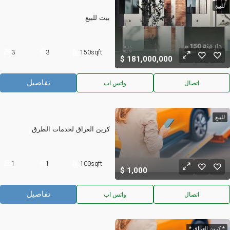
للبيع
بيت للبيع
3
3
150
sqft
181,000,000
تفاصيل
اتصال
واتس اب
للبيع
كرين العراق لخدمات الطرق
1
1
100
sqft
1,000
تفاصيل
اتصال
واتس اب
* كرين العراق *