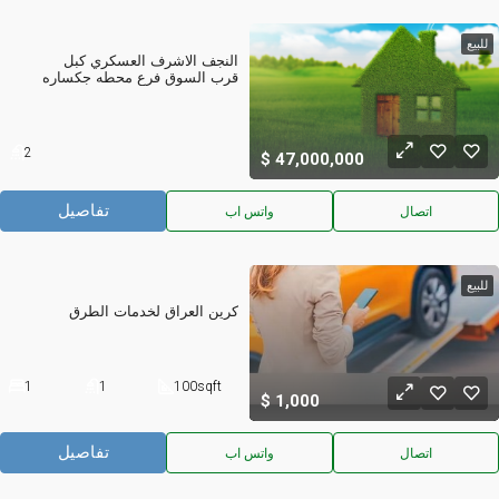
للبيع
النجف الاشرف العسكري كبل 
قرب السوق فرع محطه جكساره
2
47,000,000
تفاصيل
اتصال
واتس اب
للبيع
كرين العراق لخدمات الطرق
1
1
100
sqft
1,000
تفاصيل
اتصال
واتس اب