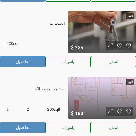
للبيع
الجديدات
100
sqft
235
تفاصيل
اتصال
واتس اب
للبيع
٢٠٠ متر مجمع الكرار
3
2
200
sqft
180
تفاصيل
اتصال
واتس اب