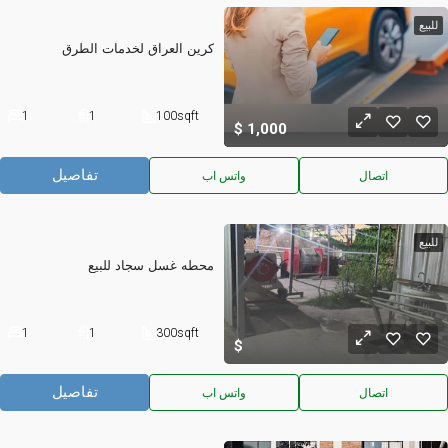
للبيع
كرين العراق لخدمات الطرق
1
1
100
sqft
1,000
تفاصيل
اتصال
واتس اب
للبيع
محطه غسل سجاد للبيع
1
1
300
sqft
تفاصيل
اتصال
واتس اب