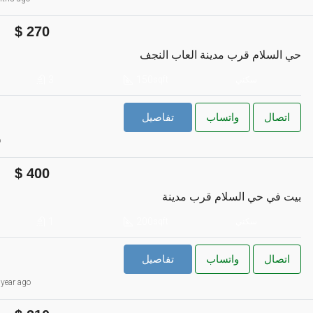
270
حي السلام قرب مدينة العاب النجف
3
150
سكني
sqft
اتصال
واتساب
تفاصيل
o
400
بيت في حي السلام قرب مدينة
1
200
سكني
sqft
اتصال
واتساب
تفاصيل
year ago