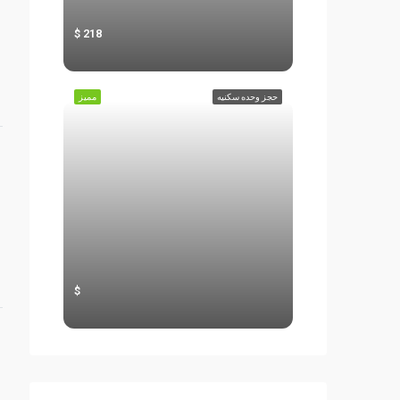
218
حجز وحده سكنيه
مميز