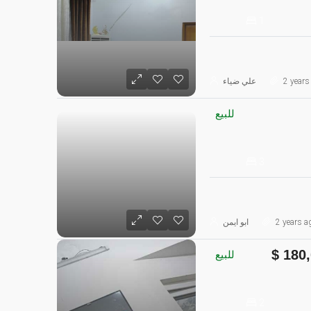
1
2 years
علي ضياء
للبيع
3
2 years a
ابو ايمن
180,
للبيع
2