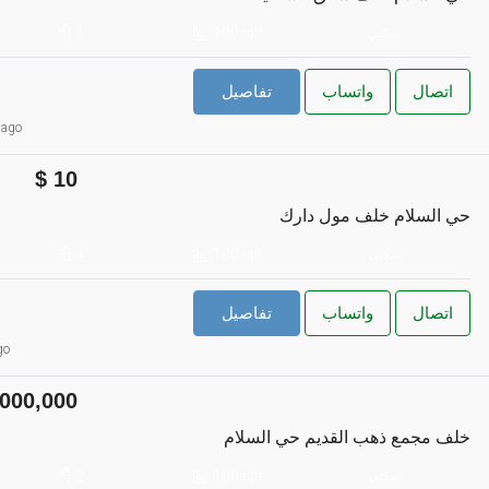
1
100
سكني
sqft
اتصال
واتساب
تفاصيل
 ago
10
حي السلام خلف مول دارك
4
100
سكني
sqft
اتصال
واتساب
تفاصيل
go
000,000
خلف مجمع ذهب القديم حي السلام
2
100
سكني
sqft