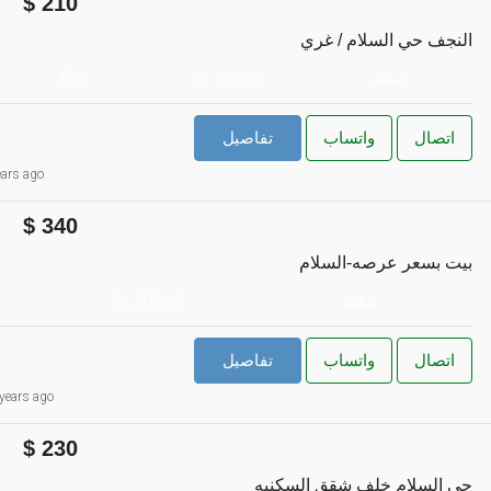
210
النجف حي السلام / غري
2
100
سكني
sqft
اتصال
واتساب
تفاصيل
ars ago
340
بيت بسعر عرصه-السلام
200
سكني
sqft
اتصال
واتساب
تفاصيل
years ago
230
حي السلام خلف شقق السكنيه