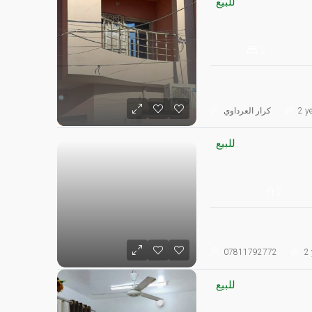
للبيع
2
2 ye
كرار العرداوي
للبيع
2
07811792772
2 
للبيع