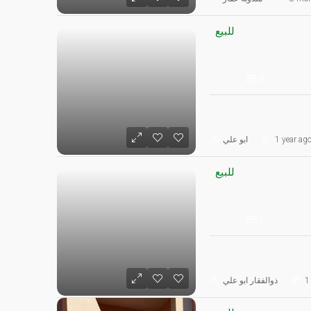
للبيع
4
1 year ag
ابو علي
للبيع
1
1 
ذوالفقار ابو علي