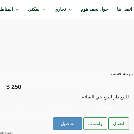
اتصل بنا
حول نجف هوم
تجاري
سكني
المناط
 حسب :
250
للبيع دار للبيع حي السلام
3
100
سكني
sqft
اتصال
واتساب
تفاصيل
ths ago