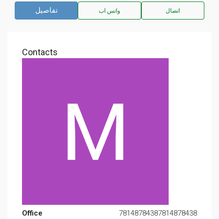
تفاصيل
اتصال
واتس اب
Contacts
Office
78148784387814878438