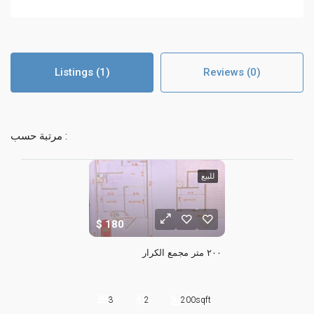
Listings (1)
Reviews (0)
مرتبة حسب :
للبيع
180
٢٠٠ متر مجمع الكرار
3
2
200
sqft