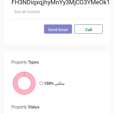
FH3NDiqxqjhyMnYy3MjCG3YMeOk1
See all reviews
Send Email
Call
Property
Types
100%
سكني
Property
Status