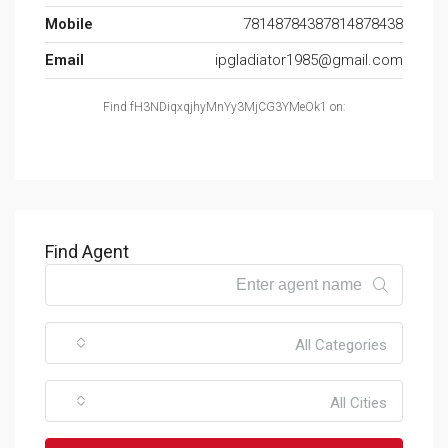
Mobile
78148784387814878438
Email
ipgladiator1985@gmail.com
Find fH3NDiqxqjhyMnYy3MjCG3YMeOk1 on:
Find Agent
All Categories
All Cities