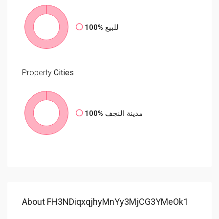
100%
للبيع
Property
Cities
100%
مدينة النجف
About FH3NDiqxqjhyMnYy3MjCG3YMeOk1