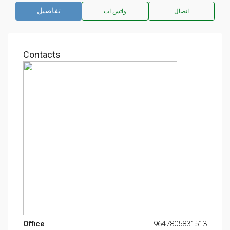
تفاصيل
اتصال
واتس اب
Contacts
Office
+9647805831513