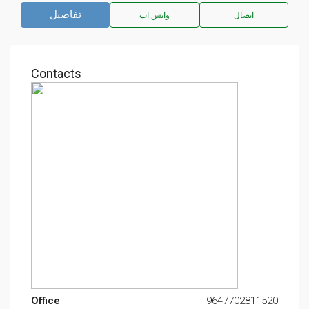
تفاصيل
اتصال
واتس اب
Contacts
Office
+9647702811520