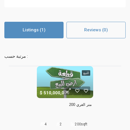
Listings (1)
Reviews (0)
مرتبة حسب :
للبيع
510,000,000
200 متر الغري
4
2
200
sqft