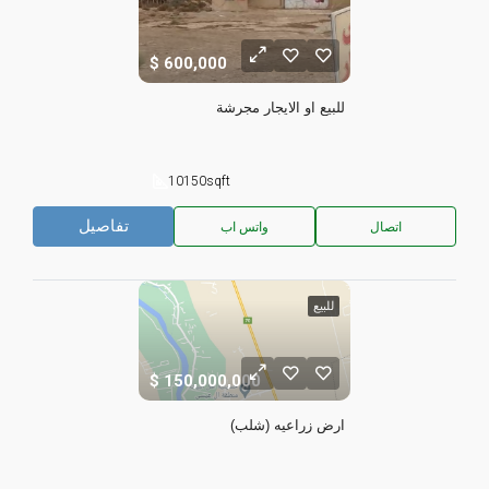
600,000
للبيع او الايجار مجرشة
10150
sqft
تفاصيل
اتصال
واتس اب
للبيع
150,000,000
ارض زراعيه (شلب)