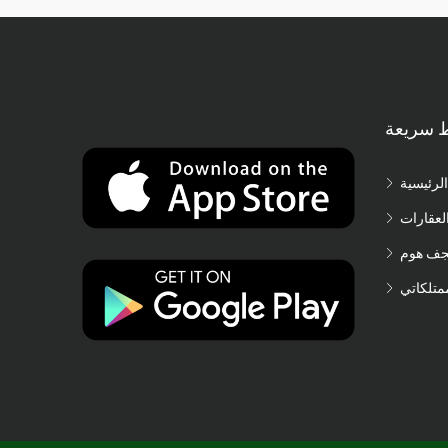
ط سريعة
الرئيسية
لعقارات
جف هوم
متلكاتي