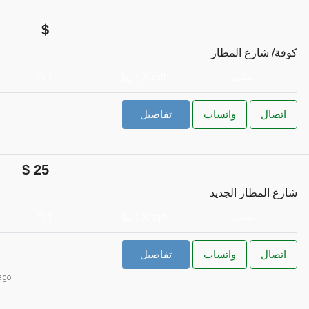
كوفة/ شارع المطار
1
100
سكني
sqft
اتصال
واتساب
تفاصيل
25
شارع المطار الجديد
1
100
سكني
sqft
اتصال
واتساب
تفاصيل
ago