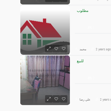
مطلوب
1
2 years ago
محمد
للبيع
2
2 years 
علي رضا