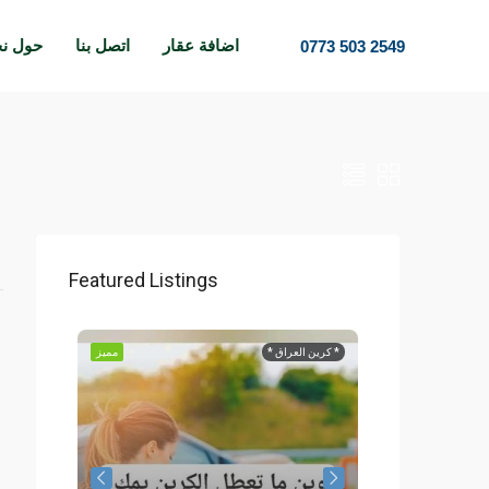
اضافة عقار
اتصل بنا
حول ن
0773 503 2549
Featured Listings
مميز
* كرين العراق *
مميز
حجز وحده