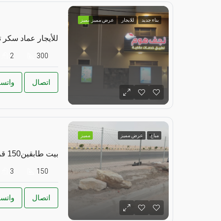
بناء جديد
للايجار
عرض مميز
مميز
للأيجار عماد سكر 
2
300
اتصال
واتس
مباع
عرض مميز
مميز
بيت طابقين150 قريه الغدير 2
3
150
اتصال
واتس