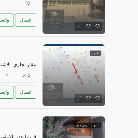
192
اتصال
واتس
للايجار
عقار تجاري -الاشت
2
250
اتصال
واتس
للبيع
عرض مميز
قرية الغدير الاولى