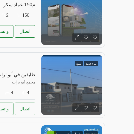
م150 عماد سكر
2
150
اتصال
واتس
بناء جديد
للبيع
طابقين في أبو ترا
مجمع أبو تراب
4
4
اتصال
واتس
بناء جديد
للايجار
عرض مميز
مميز