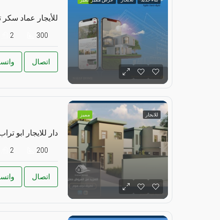
للأيجار عماد سكر 
2
300
اتصال
واتس
للايجار
مميز
دار للايجار ابو تراب
2
200
اتصال
واتس