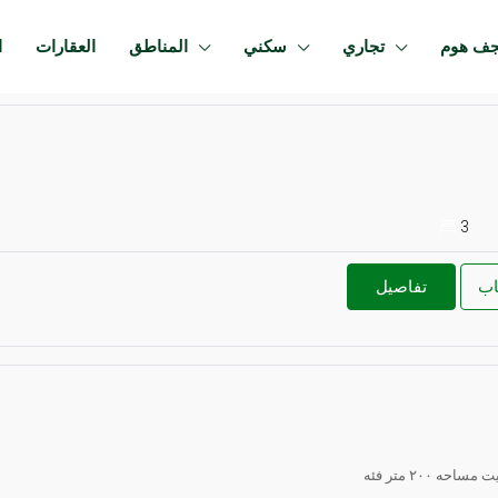
جف هوم
تجاري
سكني
المناطق
العقارات
ا
3
اب
تفاصيل