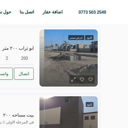
اضافة عقار
اتصل بنا
حول ن
0773 503 2549
للبيع
عرض مميز
ابو تراب ٢٠٠ متر
2
200
اتصال
واتس
للبيع
بيت مساحه ٢٠٠
بيت مساحه ٢٠٠ متر فئه C في المرحله الاولى