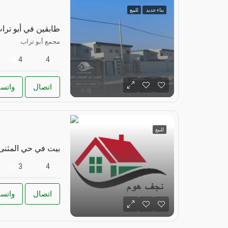
بناء جديد
للبيع
طابقين في أبو ترا
مجمع أبو تراب
4
4
اتصال
واتس
للبيع
بيت في حي المثنى
3
4
اتصال
واتس