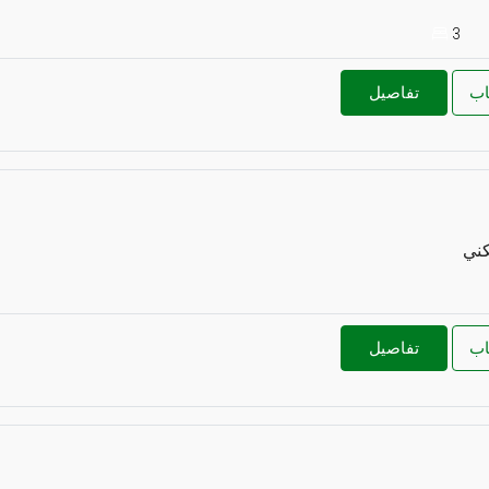
3
اب
تفاصيل
كني
اب
تفاصيل