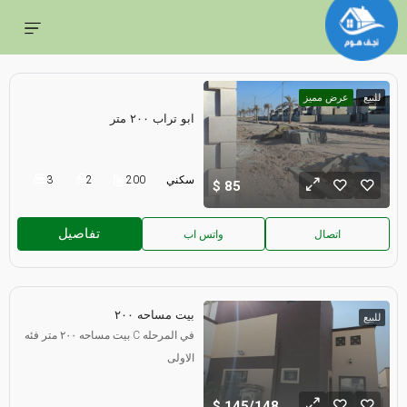
للبيع
عرض مميز
ابو تراب ٢٠٠ متر
سكني
200
2
3
85
تفاصيل
اتصال
واتس اب
بيت مساحه ٢٠٠
للبيع
بيت مساحه ٢٠٠ متر فئه C في المرحله
الاولى
145/148