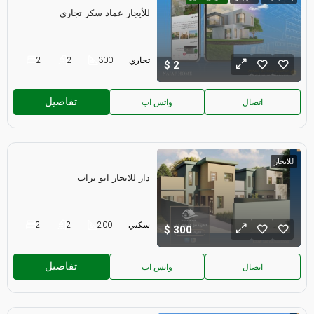
للأيجار عماد سكر تجاري
تجاري
300
2
2
2
تفاصيل
اتصال
واتس اب
للايجار
دار للايجار ابو تراب
سكني
200
2
2
300
تفاصيل
اتصال
واتس اب