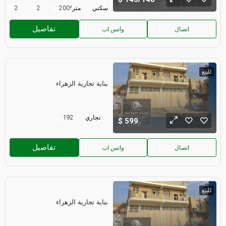
سكني
متر²
200
2
2
تفاصيل
اتصال
واتس اب
للبيع
بناية تجارية الزهراء
تجاري
192
599
تفاصيل
اتصال
واتس اب
للبيع
بناية تجارية الزهراء