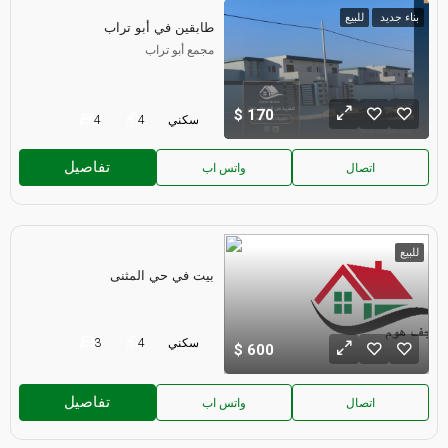
بناء جديد
للبيع
طابقين في أبو تراب
مجمع أبو تراب
170
سكني
4
4
تفاصيل
اتصال
واتس اب
للبيع
بيت في حي المثنى
سكني
4
3
600
تفاصيل
اتصال
واتس اب