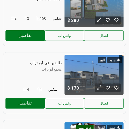
سكني
150
2
2
280
تفاصيل
اتصال
واتس اب
بناء جديد
للبيع
طابقين في أبو تراب
مجمع أبو تراب
170
سكني
4
4
تفاصيل
اتصال
واتس اب
بناء جديد
للايجار
عرض مميز