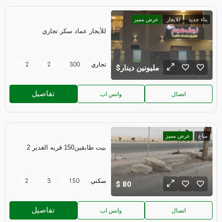
بناء جديد
للايجار
عرض مميز
للأيجار عماد سكر تجاري
تجاري
300
2
2
مليونين دينار
تفاصيل
اتصال
واتس اب
مباع
عرض مميز
بيت طابقين150 قريه الغدير 2
سكني
150
3
2
80
تفاصيل
اتصال
واتس اب