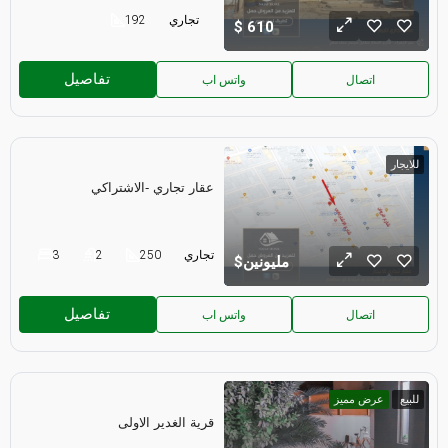
تجاري
192
610
تفاصيل
اتصال
واتس اب
للايجار
عقار تجاري -الاشتراكي
تجاري
250
2
3
مليونين
تفاصيل
اتصال
واتس اب
للبيع
عرض مميز
قرية الغدير الاولى