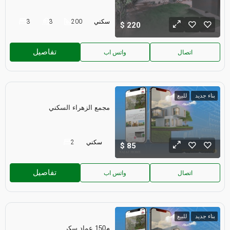
سكني
200
3
3
220
تفاصيل
اتصال
واتس اب
بناء جديد
للبيع
مجمع الزهراء السكني
سكني
2
85
تفاصيل
اتصال
واتس اب
بناء جديد
للبيع
م150 عماد سكر