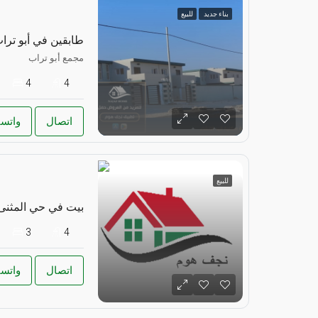
بناء جديد
للبيع
طابقين في أبو ترا
مجمع أبو تراب
4
4
اتصال
واتس
للبيع
بيت في حي المثنى
3
4
اتصال
واتس