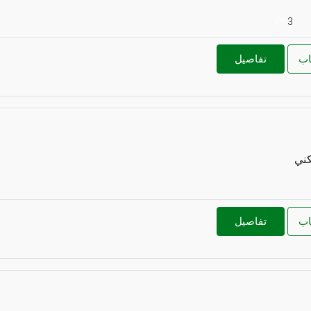
3
اب
تفاصيل
كني
اب
تفاصيل