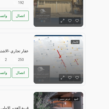
192
اتصال
واتس
للايجار
عقار تجاري -الاشت
2
250
اتصال
واتس
للبيع
عرض مميز
قرية الغدير الاولى