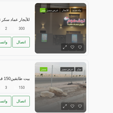
بناء جديد
للايجار
عرض مميز
مميز
للأيجار عماد سكر 
2
300
اتصال
واتس
مباع
عرض مميز
مميز
بيت طابقين150 قريه الغدير 2
3
150
اتصال
واتس