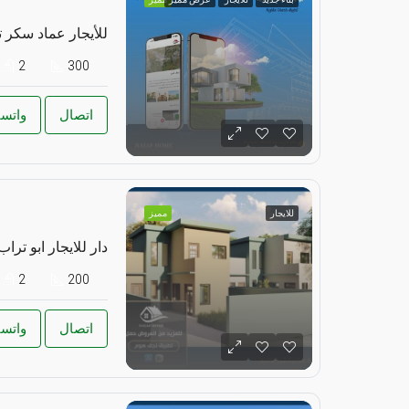
للأيجار عماد سكر 
2
300
اتصال
واتس
للايجار
مميز
دار للايجار ابو تراب
2
200
اتصال
واتس