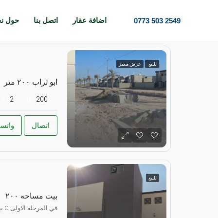
اضافة عقار
اتصل بنا
حول ن
0773 503 2549
للبيع
عرض مميز
ابو تراب ٢٠٠ متر
2
200
اتصال
واتس
للبيع
بيت مساحه ٢٠٠
بيت مساحه ٢٠٠ متر فئه C في المرحله الاولى