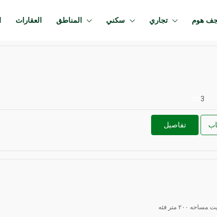
جف هوم
تجاري
سكني
المناطق
العقارات
ا
3
اب
تفاصيل