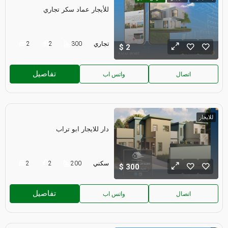
للأيجار عماد سكر تجاري
تجاري
300
2
2
2
تفاصيل
اتصال
واتس اب
للايجار
دار للايجار ابو تراب
سكني
200
2
2
300
تفاصيل
اتصال
واتس اب