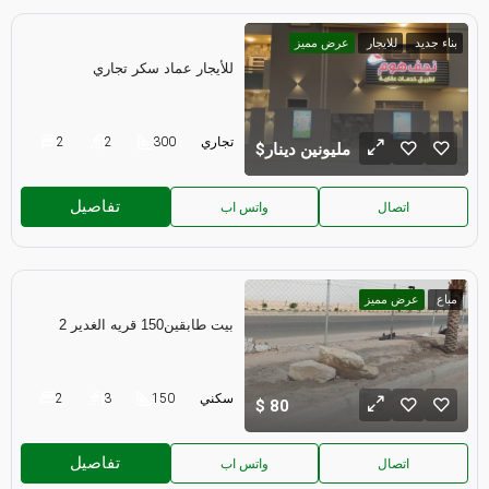
بناء جديد
للايجار
عرض مميز
للأيجار عماد سكر تجاري
تجاري
300
2
2
مليونين دينار
تفاصيل
اتصال
واتس اب
مباع
عرض مميز
بيت طابقين150 قريه الغدير 2
سكني
150
3
2
80
تفاصيل
اتصال
واتس اب