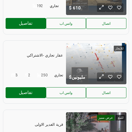
تجاري
192
610
تفاصيل
اتصال
واتس اب
للايجار
عقار تجاري -الاشتراكي
تجاري
250
2
3
مليونين
تفاصيل
اتصال
واتس اب
للبيع
عرض مميز
قرية الغدير الاولى