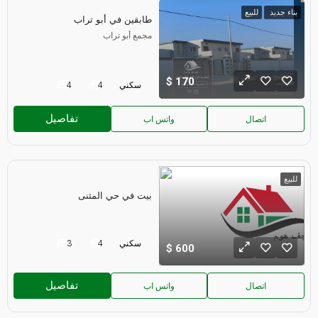
بناء جديد
للبيع
طابقين في أبو تراب
مجمع أبو تراب
170
سكني
4
4
تفاصيل
اتصال
واتس اب
للبيع
بيت في حي المثنى
سكني
4
3
600
تفاصيل
اتصال
واتس اب