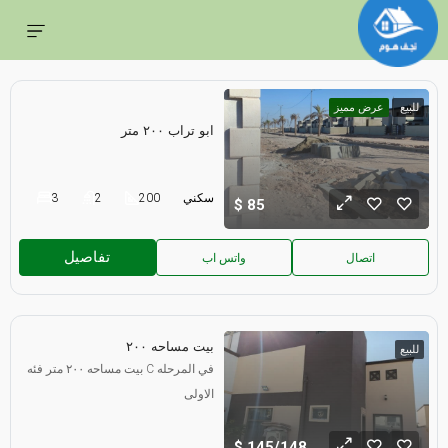
للبيع
عرض مميز
ابو تراب ٢٠٠ متر
سكني
200
2
3
85
تفاصيل
اتصال
واتس اب
بيت مساحه ٢٠٠
للبيع
بيت مساحه ٢٠٠ متر فئه C في المرحله
الاولى
145/148