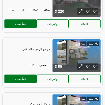
سكني
200
3
3
220
تفاصيل
اتصال
واتس اب
بناء جديد
للبيع
مجمع الزهراء السكني
سكني
2
85
تفاصيل
اتصال
واتس اب
بناء جديد
للبيع
م150 عماد سكر