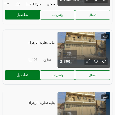
سكني
متر²
200
2
2
تفاصيل
اتصال
واتس اب
للبيع
بناية تجارية الزهراء
تجاري
192
599
تفاصيل
اتصال
واتس اب
للبيع
بناية تجارية الزهراء