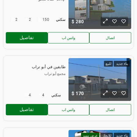
سكني
150
2
2
280
تفاصيل
اتصال
واتس اب
بناء جديد
للبيع
طابقين في أبو تراب
مجمع أبو تراب
170
سكني
4
4
تفاصيل
اتصال
واتس اب
بناء جديد
للايجار
عرض مميز