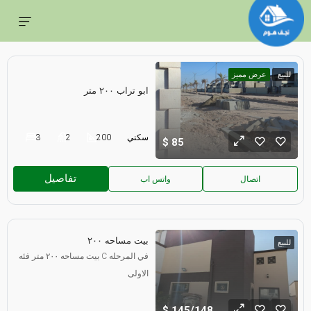
للبيع
عرض مميز
ابو تراب ٢٠٠ متر
سكني
200
2
3
85
تفاصيل
اتصال
واتس اب
بيت مساحه ٢٠٠
للبيع
بيت مساحه ٢٠٠ متر فئه C في المرحله
الاولى
145/148