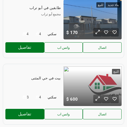
بناء جديد
للبيع
طابقين في أبو تراب
مجمع أبو تراب
170
سكني
4
4
تفاصيل
اتصال
واتس اب
للبيع
بيت في حي المثنى
سكني
4
3
600
تفاصيل
اتصال
واتس اب