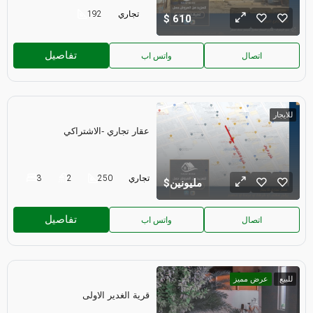
تجاري
192
610
تفاصيل
اتصال
واتس اب
للايجار
عقار تجاري -الاشتراكي
تجاري
250
2
3
مليونين
تفاصيل
اتصال
واتس اب
للبيع
عرض مميز
قرية الغدير الاولى