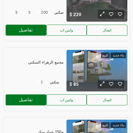
سكني
200
3
3
220
تفاصيل
اتصال
واتس اب
بناء جديد
للبيع
مجمع الزهراء السكني
سكني
2
85
تفاصيل
اتصال
واتس اب
بناء جديد
للبيع
م150 عماد سكر