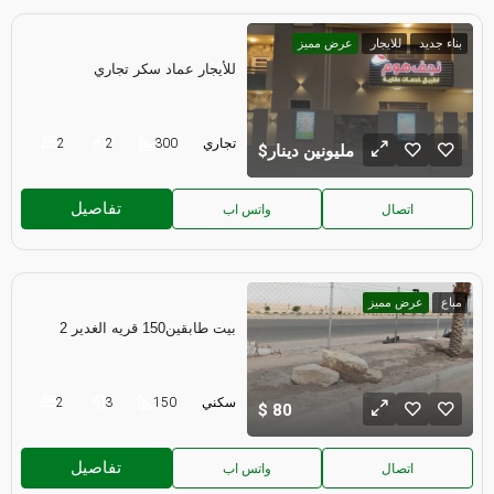
بناء جديد
للايجار
عرض مميز
للأيجار عماد سكر تجاري
تجاري
300
2
2
مليونين دينار
تفاصيل
اتصال
واتس اب
مباع
عرض مميز
بيت طابقين150 قريه الغدير 2
سكني
150
3
2
80
تفاصيل
اتصال
واتس اب