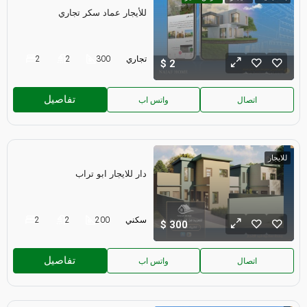
للأيجار عماد سكر تجاري
تجاري
300
2
2
2
تفاصيل
اتصال
واتس اب
للايجار
دار للايجار ابو تراب
سكني
200
2
2
300
تفاصيل
اتصال
واتس اب