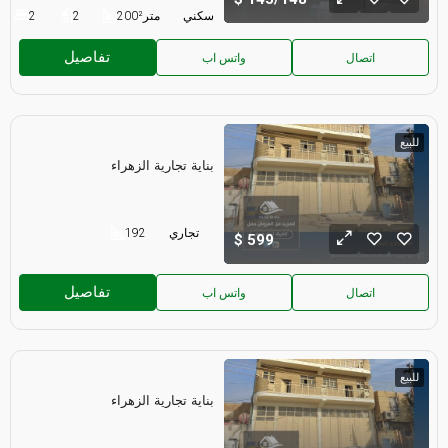
سكني
متر²
200
2
2
تفاصيل
اتصال
واتس اب
للبيع
بناية تجارية الزهراء
تجاري
192
599
تفاصيل
اتصال
واتس اب
للبيع
بناية تجارية الزهراء