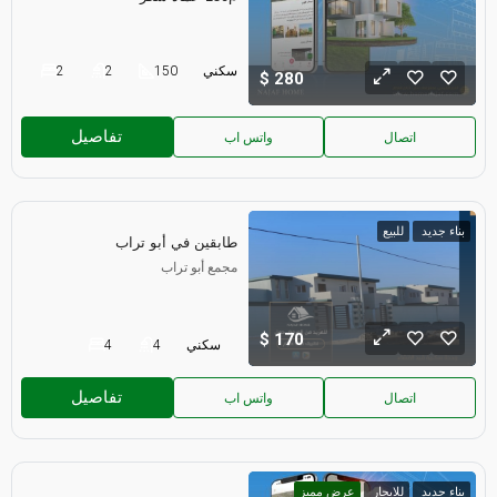
سكني
150
2
2
280
تفاصيل
اتصال
واتس اب
بناء جديد
للبيع
طابقين في أبو تراب
مجمع أبو تراب
170
سكني
4
4
تفاصيل
اتصال
واتس اب
بناء جديد
للايجار
عرض مميز