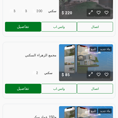
سكني
200
3
3
220
تفاصيل
اتصال
واتس اب
بناء جديد
للبيع
مجمع الزهراء السكني
سكني
2
85
تفاصيل
اتصال
واتس اب
بناء جديد
للبيع
م150 عماد سكر