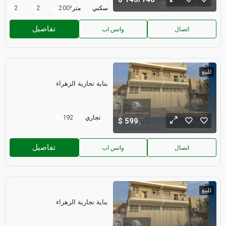
سكني
متر²
200
2
2
تفاصيل
اتصال
واتس اب
للبيع
بناية تجارية الزهراء
تجاري
192
599
تفاصيل
اتصال
واتس اب
للبيع
بناية تجارية الزهراء