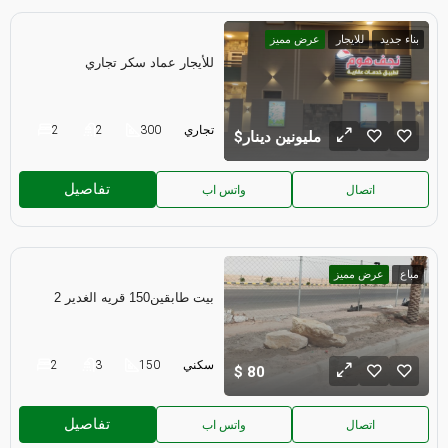
بناء جديد
للايجار
عرض مميز
للأيجار عماد سكر تجاري
تجاري
300
2
2
مليونين دينار
تفاصيل
اتصال
واتس اب
مباع
عرض مميز
بيت طابقين150 قريه الغدير 2
سكني
150
3
2
80
تفاصيل
اتصال
واتس اب