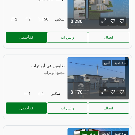
سكني
150
2
2
280
تفاصيل
اتصال
واتس اب
بناء جديد
للبيع
طابقين في أبو تراب
مجمع أبو تراب
170
سكني
4
4
تفاصيل
اتصال
واتس اب
بناء جديد
للايجار
عرض مميز