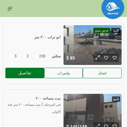
للبيع
عرض مميز
ابو تراب ٢٠٠ متر
سكني
200
2
3
85
تفاصيل
اتصال
واتس اب
بيت مساحه ٢٠٠
للبيع
بيت مساحه ٢٠٠ متر فئه C في المرحله
الاولى
145/148