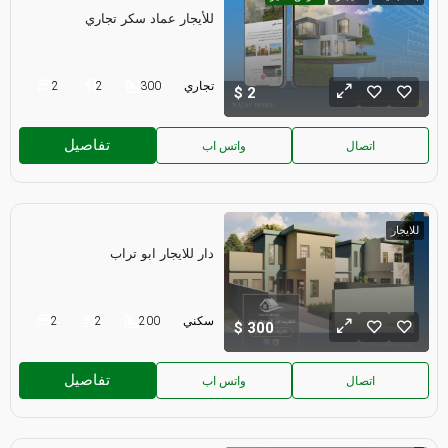
للأيجار عماد سكر تجاري
تجاري
300
2
2
2
تفاصيل
اتصال
واتس اب
للايجار
دار للايجار ابو تراب
سكني
200
2
2
300
تفاصيل
اتصال
واتس اب