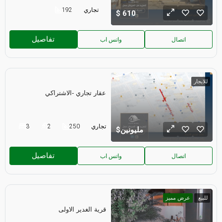
تجاري
192
610
تفاصيل
اتصال
واتس اب
للايجار
عقار تجاري -الاشتراكي
تجاري
250
2
3
مليونين
تفاصيل
اتصال
واتس اب
للبيع
عرض مميز
قرية الغدير الاولى