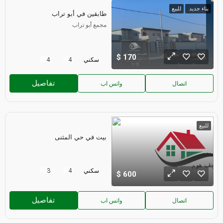
بناء جديد
للبيع
طابقين في أبو تراب
مجمع أبو تراب
170
سكني
4
4
تفاصيل
اتصال
واتس اب
للبيع
بيت في حي المثنى
سكني
4
3
600
تفاصيل
اتصال
واتس اب